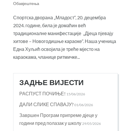
Обавјештења
Спортска дворана „Младост“, 20. децембра
2024. године, била је домаћин већ
традиционалне манифестације „Дјеца пјевају
хитове – Новогодишње караоке“. Наша ученица
Една Хуљић освојила је треће мјесто на
караокама, чланице ритмичке...
ЗАДЊЕ ВИЈЕСТИ
РАСПУСТ ПОЧИЊЕ!
15/06/2026
ДАЛИ СЛИКЕ СПАВАЈУ?
01/06/2026
Завршен Програм припреме дјеце у
години пред полазак у школу
29/05/2026