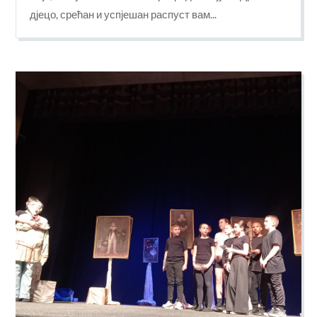
дјецо, срећан и успјешан распуст вам...