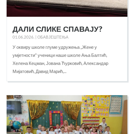
ДАЛИ СЛИКЕ СПАВАЈУ?
01.06.2026.
|
ОБАВЈЕШТЕЊА
У оквиру школе глуме удружења ,,Жене у
умјетности" ученици наше школе Ања Балтић,
Хелена Кецман, Јована Ћурковић, Александар
Мијатовић, Давид Марић,...