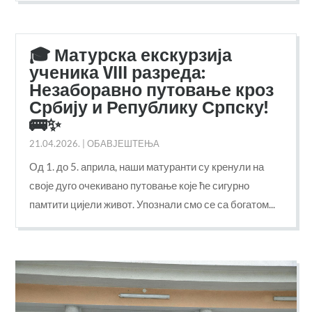
🎓 Матурска екскурзија
ученика VIII разреда:
Незаборавно путовање кроз
Србију и Републику Српску!
🚌✨
21.04.2026.
|
ОБАВЈЕШТЕЊА
Од 1. до 5. априла, наши матуранти су кренули на
своје дуго очекивано путовање које ће сигурно
памтити цијели живот. Упознали смо се са богатом...