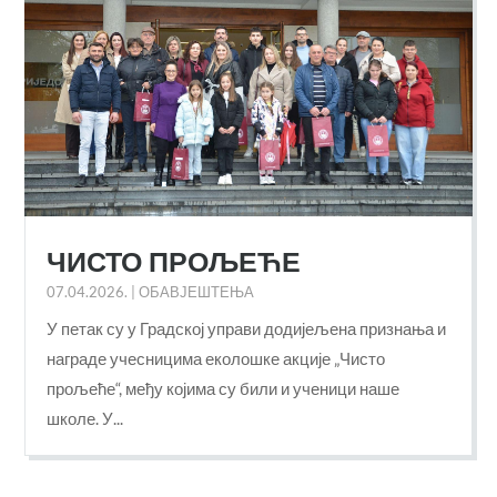
ЧИСТО ПРОЉЕЋЕ
07.04.2026.
|
ОБАВЈЕШТЕЊА
У петак су у Градској управи додијељена признања и
награде учесницима еколошке акције „Чисто
прољеће“, међу којима су били и ученици наше
школе. У...