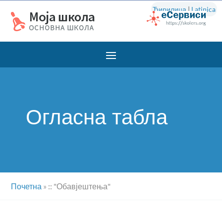
Ћирилица
|
Latinica
Огласна табла
Почетна
»
:: "Обавјештења"