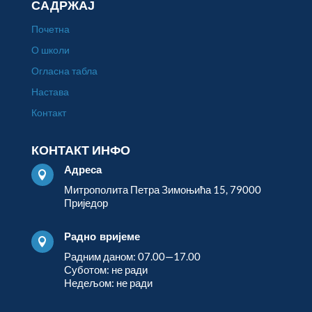
САДРЖАЈ
Почетна
О школи
Огласна табла
Настава
Контакт
КОНТАКТ ИНФО
Адреса

Митрополита Петра Зимоњића 15, 79000
Приједор
Радно вријеме

Радним даном: 07.00—17.00
Суботом: не ради
Недељом: не ради