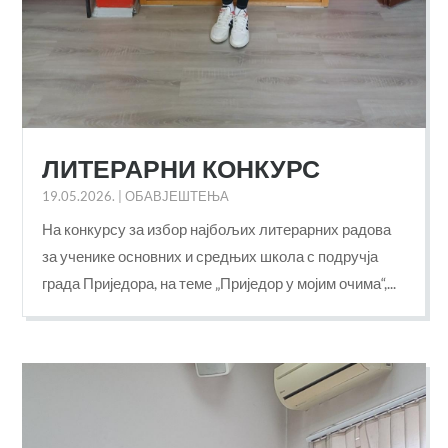
ЛИТЕРАРНИ КОНКУРС
19.05.2026.
|
ОБАВЈЕШТЕЊА
На конкурсу за избор најбољих литерарних радова
за ученике основних и средњих школа с подручја
града Приједора, на теме „Приједор у мојим очима“,...