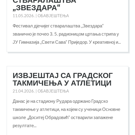
СТВАРАЛАШТВА
„ЗВЕЗДАРА“
11.05.2026.
|
ОБАВЈЕШТЕЊА
Фестивал дјечијег стваралаштва „Звездара“
званично је почео 3. 5. радионицом цртања стрипа у
ЈУ Гимназија „Свети Сава“ Приједор. У креативној и...
ИЗВЈЕШТАЈ СА ГРАДСКОГ
ТАКМИЧЕЊА У АТЛЕТИЦИ
21.04.2026.
|
ОБАВЈЕШТЕЊА
Данас је на стадиону Рудара одржано Градско
такмичење у атлетици, на којем су ученици Основне
школе „Доситеј Обрадовић“ остварили запажене
резултате...