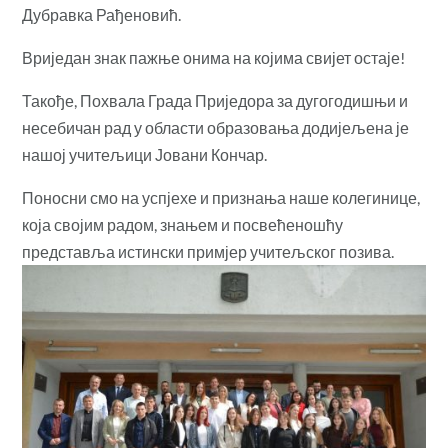
Дубравка Рађеновић.
Вриједан знак пажње онима на којима свијет остаје!
Такође, Похвала Града Приједора за дугогодишњи и
несебичан рад у области образовања додијељена је
нашој учитељици Јовани Кончар.
Поносни смо на успјехе и признања наше колегинице,
која својим радом, знањем и посвећеношћу
представља истински примјер учитељског позива.