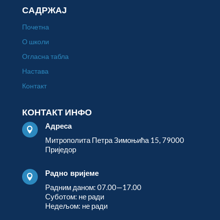
САДРЖАЈ
Почетна
О школи
Огласна табла
Настава
Контакт
КОНТАКТ ИНФО
Адреса

Митрополита Петра Зимоњића 15, 79000
Приједор
Радно вријеме

Радним даном: 07.00—17.00
Суботом: не ради
Недељом: не ради