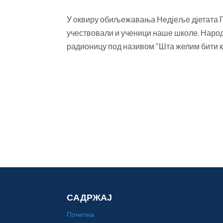
У оквиру обиљежавања Недјеље дјетата Гр
учествовали и ученици наше школе. Народ
радионицу под називом “Шта желим бити кад
САДРЖАЈ
Почетна