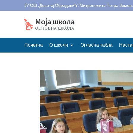
ЈУ ОШ „Доситеј Обрадовић“, Митрополита Петра Зимоњ
Почетна
О школи
Огласна табла
Наста