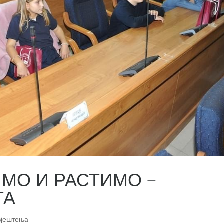
ИМО И РАСТИМО –
ТА
вјештења