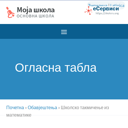
Ћирилица
|
Latinica
Огласна табла
Почетна
»
Обавјештења
»
Школско такмичење из
математике