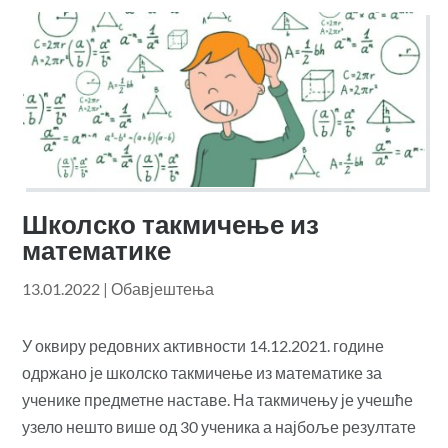
Школско такмичење из
математике
13.01.2022
|
Обавјештења
У оквиру редовних активности 14.12.2021. године
одржано је школско такмичење из математике за
ученике предметне наставе. На такмичењу је учешће
узело нешто више од 30 ученика а најбоље резултате