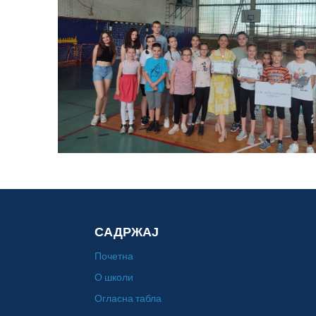
САДРЖАЈ
Почетна
О школи
Огласна табла