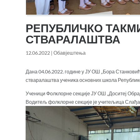
РЕПУБЛИЧКО ТАКМ
СТВАРАЛАШТВА
12.06.2022
|
Обавјештења
Дана 04.06.2022. године у ЈУ ОШ „Бора Станкови
стваралаштва ученика основних школа Републике
Ученици Фолклорне секције ЈУ ОШ „Доситеј Обрад
Водитељ фолклорне секције је учитељица Слађ