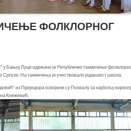
ИЧЕЊЕ ФОЛКЛОРНОГ
ћ“ у Бањој Луци одржано је Републичко такмичење фолклорн
 Српске. На такмичењу је учествовало једанаест школа.
овић“ из Приједора освојили су Похвалу за најбољу кореог
ана Кнежевић.