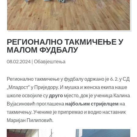
РЕГИОНАЛНО ТАКМИЧЕЊЕ У
МАЛОМ ФУДБАЛУ
08.02.2024
|
Обавјештења
Регионално такмичење у фудбалу одржано је 6. 2. у СД
„Младост“ у Приједору. И мушка и женска екипа наше
школе освојиле су
друго
мјесто, док је ученица Калина
Вујасиновић проглашена
најбољим стријелцем
на
такмичењу. Ученике је припремао и водио наставник
Маријан Пилиповић.