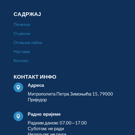
САДРЖАЈ
Почетна
О школи
Огласна табла
Настава
Контакт
КОНТАКТ ИНФО
Адреса

Митрополита Петра Зимоњића 15, 79000
Приједор
Радно вријеме

Радним даном: 07.00—17.00
Суботом: не ради
Недељом: не ради