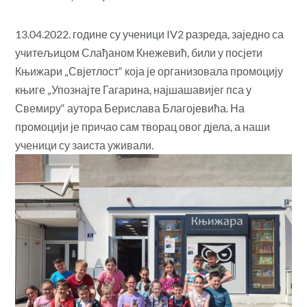
13.04.2022. године су ученици IV2 разреда, заједно са
учитељицом Слађаном Кнежевић, били у посјети
Књижари „Свјетлост“ која је организовала промоцију
књиге „Упознајте Гагарина, најшашавијег пса у
Свемиру“ аутора Берислава Благојевића. На
промоцији је причао сам творац овог дјела, а наши
ученици су заиста уживали.