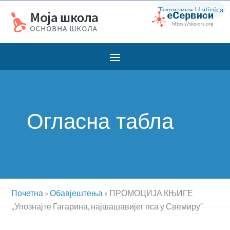
Ћирилица
|
Latinica
Огласна табла
Почетна
»
Обавјештења
»
ПРОМОЦИЈА КЊИГЕ
„Упознајте Гагарина, најшашавијег пса у Свемиру“