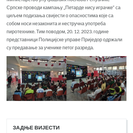
Српске проводи кампању „Петарде нису играчке“ са
циљем подизања свијести о опасностима које са
собом носи незаконита и нестручна употреба
пиротехнике. Тим поводом, 20. 12. 2023. године
представници Полицијске управе Приједор одржали
су предавање за ученике петог разреда.
ЗАДЊЕ ВИЈЕСТИ