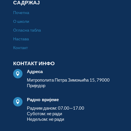
САДРЖАЈ
Почетна
О школи
Огласна табла
Настава
Контакт
КОНТАКТ ИНФО
Адреса

Митрополита Петра Зимоњића 15, 79000
Приједор
Радно вријеме

Радним даном: 07.00—17.00
Суботом: не ради
Недељом: не ради