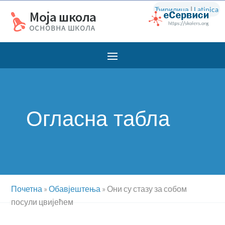
Ћирилица
|
Latinica
Огласна табла
Почетна
»
Обавјештења
»
Они су стазу за собом
посули цвијећем