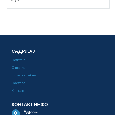
САДРЖАЈ
Почетна
О школи
Огласна табла
Настава
Контакт
КОНТАКТ ИНФО
Адреса
