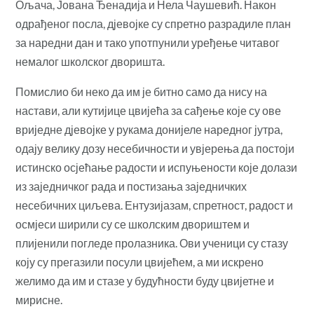
Ољача, Јована Ђенадија и Нела Чаушевић. Након
одрађеног посла, дјевојке су спретно разрадиле план
за наредни дан и тако употпунили уређење читавог
немалог школског дворишта.
Помислио би неко да им је битно само да нису на
настави, али кутијице цвијећа за сађење које су ове
вриједне дјевојке у рукама донијеле наредног јутра,
одају велику дозу несебичности и увјерења да постоји
истинско осјећање радости и испуњености које долази
из заједничког рада и постизања заједничких
несебичних циљева. Ентузијазам, спретност, радост и
осмјеси ширили су се школским двориштем и
плијенили погледе пролазника. Ови ученици су стазу
коју су прегазили посули цвијећем, а ми искрено
желимо да им и стазе у будућности буду цвијетне и
мирисне.