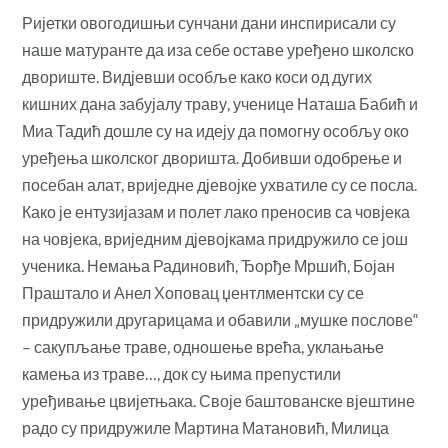
Ријетки овогодишњи сунчани дани инспирисали су
наше матуранте да иза себе оставе уређено школско
двориште. Видјевши особље како коси од дугих
кишних дана забујалу траву, ученице Наташа Бабић и
Миа Тадић дошле су на идеју да помогну особљу око
уређења школског дворишта. Добивши одобрење и
посебан алат, вриједне дјевојке ухватиле су се посла.
Како је ентузијазам и полет лако преносив са човјека
на човјека, вриједним дјевојкама придружило се још
ученика. Немања Радиновић, Ђорђе Мршић, Бојан
Праштало и Анел Хоповац џентлментски су се
придружили другарицама и обавили „мушке послове“
– сакупљање траве, одношење врећа, уклањање
камења из траве…, док су њима препустили
уређивање цвијетњака. Своје баштованске вјештине
радо су придружиле Мартина Матановић, Милица