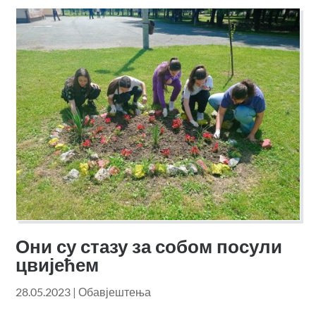
Они су стазу за собом посули
цвијећем
28.05.2023
|
Обавјештења