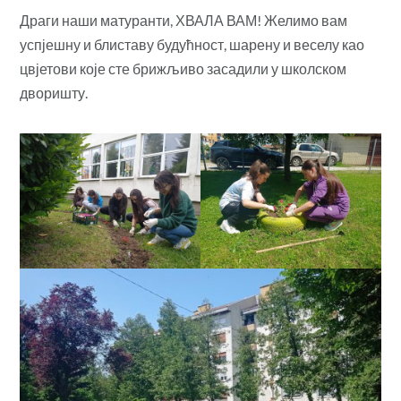
Драги наши матуранти, ХВАЛА ВАМ! Желимо вам
успјешну и блиставу будућност, шарену и веселу као
цвјетови које сте брижљиво засадили у школском
дворишту.