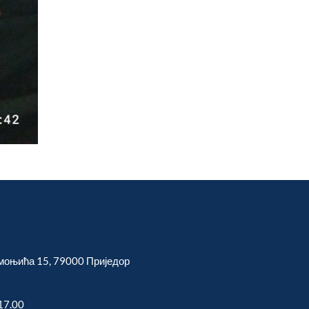
моњића 15, 79000 Приједор
17.00