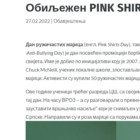
Обиљежен PINK SHIR
27.02.2022
|
Обавјештења
Дан ружичастих мајица
(енгл.
Pink Shirts Day
), та
Anti-Bullying Day
) је дан посвећен промоцији бо
свијета. Име је добио по иницијативи коју је 2007
Chuck McNeill, ученик локалне школе, злостављан 
мајици. Активисти су купили 50 ружичастих мај
Ове године ученици трећег разреда ЦШ, са сво
тај дан. На часу ВРОЗ – а су разговарали о прев
зауставити вршњачко насиље“ који је снимљен у
Српске. Направили су и роза мајице са порукама 