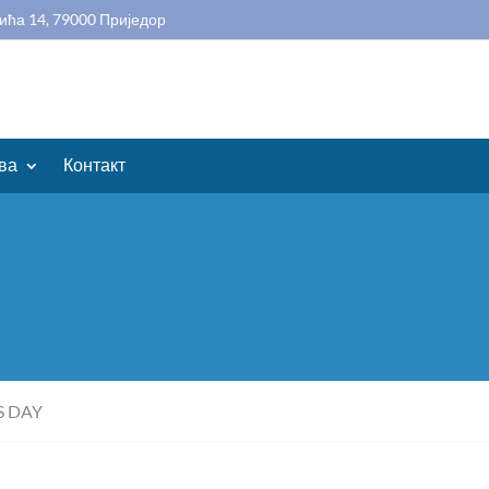
ића 14, 79000 Приједор
ва
Контакт
S DAY