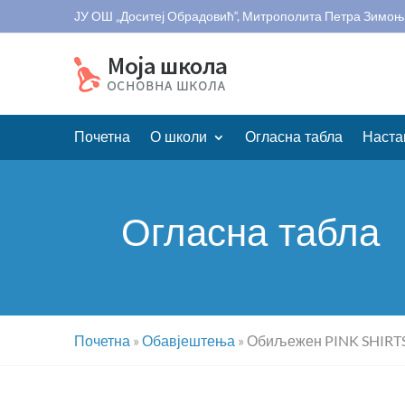
ЈУ ОШ „Доситеј Обрадовић“, Митрополита Петра Зимоњ
Почетна
О школи
Огласна табла
Наста
Огласна табла
Почетна
»
Обавјештења
»
Обиљежен PINK SHIRT