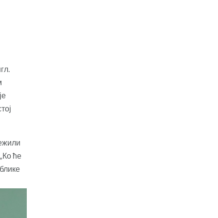
гл.
м
је
стој
љежили
„Ко ће
ублике