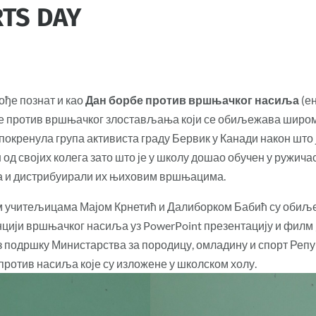
TS DAY
кође познат и као
Дан борбе против вршњачког насиља
(ен
рбе против вршњачког злостављања који се обиљежава широ
. покренула група активиста граду Бервик у Канади након што 
од својих колега зато што је у школу дошао обучен у ружича
ица и дистрибуирали их њиховим вршњацима.
јим учитељицама Мајом Крнетић и Далиборком Бабић су оби
енцији вршњачког насиља уз PowerPoint презентацију и филм 
з подршку Министарства за породицу, омладину и спорт Реп
против насиља које су изложене у школском холу.