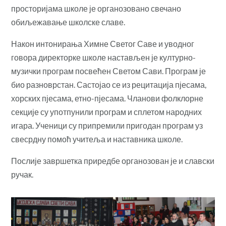
просторијама школе је органозовано свечано
обиљежавање школске славе.
Након интонирања Химне Светог Саве и уводног
говора директорке школе настављен је културно-
музички програм посвећен Светом Сави. Програм је
био разноврстан. Састојао се из рецитација пјесама,
хорских пјесама, етно-пјесама. Чланови фолклорне
секције су употпунили програм и сплетом народних
игара. Ученици су припремили пригодан програм уз
свесрдну помоћ учитеља и наставника школе.
Послије завршетка приредбе органозован је и славски
ручак.