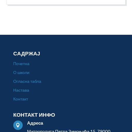
САДРЖАЈ
Почетна
О школи
Огласна табла
Настава
Контакт
КОНТАКТ ИНФО
Адреса

Митрополита Петра Зимоњића 15, 79000