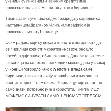
ученици су ликовним и језичким средствима
приказали значај самог читања, као и ћирилице.
Тијана Јазић, ученица седмог разреда, у сарадњи са
наставницом Драганом Илић, калиграфијом је
приказала љепоту ћирилице.
Осим радова који су доказ о љепоти и погодности да
се ћирилица користи у креативне сврхе, оно што
посебно даје значај обиљежавању Дана читања јесте
чињеница да се током претходних мјесец дана у свакој
учионици говорило како о љепоти изгледа саме
ћирилице, тако и о значају коришћења и његовања
овог „матерњег“
нам писма. Ћирилицу није довољно
само знати, потребно ју је и користити: ЋИРИЛИЦУ
МОЖЕМО САЧУВАТИ САМО ЊЕНОМ УПОТРЕБОМ.