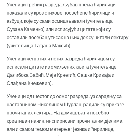
Ученици трећих разреда љубав према ћирилици
показали су кроз стихове посвећене ћирилици и
азбуци, које су сами осмишљавали (учитељица
Сузана Каменко) или исписујући цитате који су
оставили посебан утисак на њих док су читали лектиру
(учитељица Татјана Максић).
Ученици четвртих и петих разреда ћирилицом су
исписали цитате из омиљених књига (учитељице
Далибока Бабић, Маја Крнетић, Сашка Криваја и
Слађана Кнежевић).
Ученици од шестог до осмог разреда, уз сарадњу са
наставницом Николином Шурлан, радили су приказе
прочитаних лектира. На домишљат и посебно
креативан начин, инспирисани прочитаним дјелима,
али и самом темом матерњег језика и ћирилице,