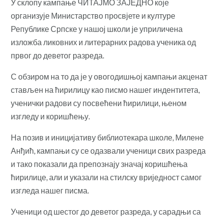
У склопу кампање ЧИТАЈМО ЗАЈЕДНО које
организује Министарство просвјете и културе
Републике Српске у нашој школи је уприличена
изложба ликовних и литерарних радова ученика од
првог до деветог разреда.
С обзиром на то да је у овогодишњој кампањи акценат
стављен на ћирилицу као писмо нашег индентитета,
ученички радови су посвећени ћирилици, њеном
изгледу и коришћењу.
На позив и иницијативу библиотекара школе, Милене
Анђић, кампањи су се одазвали ученици свих разреда
и тако показали да препознају значај коришћења
ћирилице, али и указали на стилску вриједност самог
изгледа нашег писма.
Ученици од шестог до деветог разреда, у сарадњи са