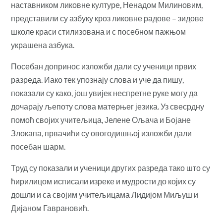
наставником ликовне културе, Ненадом Милиновим,
представили су азбуку кроз ликовне радове – зидове
школе краси стилизована и с посебном пажњом
украшена азбука.
Посебан допринос изложби дали су ученици првих
разреда. Иако тек упознају слова и уче да пишу,
показали су како, још увијек неспретне руке могу да
дочарају љепоту слова матерњег језика. Уз свесрдну
помоћ својих учитељица, Јелене Ољача и Бојане
Злокапа, првачићи су овогодишњој изложби дали
посебан шарм.
Труд су показали и ученици других разреда тако што су
ћирилицом исписали изреке и мудрости до којих су
дошли и са својим учитељицама Лидијом Миљуш и
Дијаном Гаврановић.