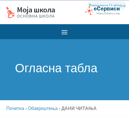
Ћирилица
|
Latinica
Огласна табла
Почетна
»
Обавјештења
»
ДАНИ ЧИТАЊА