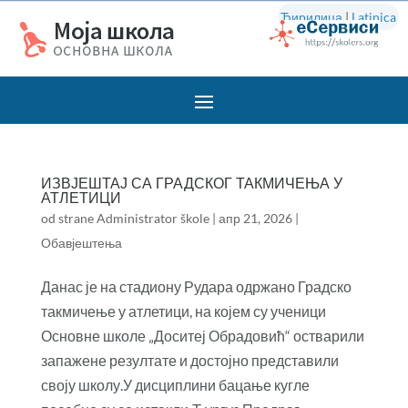
Ћирилица
|
Latinica
ИЗВЈЕШТАЈ СА ГРАДСКОГ ТАКМИЧЕЊА У
АТЛЕТИЦИ
od strane
Administrator škole
|
апр 21, 2026
|
Обавјештења
Данас је на стадиону Рудара одржано Градско
такмичење у атлетици, на којем су ученици
Основне школе „Доситеј Обрадовић“ остварили
запажене резултате и достојно представили
своју школу.У дисциплини бацање кугле