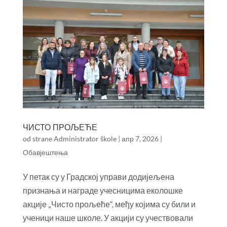
ЧИСТО ПРОЉЕЋЕ
od strane
Administrator škole
|
апр 7, 2026
|
Обавјештења
У петак су у Градској управи додијељена
признања и награде учесницима еколошке
акције „Чисто прољеће“, међу којима су били и
ученици наше школе. У акцији су учествовали