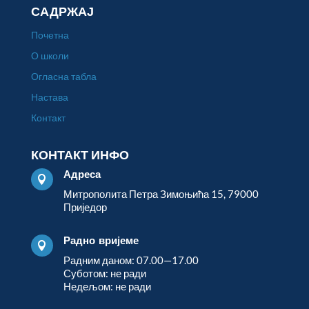
САДРЖАЈ
Почетна
О школи
Огласна табла
Настава
Контакт
КОНТАКТ ИНФО
Адреса

Митрополита Петра Зимоњића 15, 79000
Приједор
Радно вријеме

Радним даном: 07.00—17.00
Суботом: не ради
Недељом: не ради