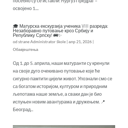
посебно су се истакли:Ћургуз Предраг –
освојено 1....
🎓 Матурска екскурзија ученика VIII разреда:
Незаборавно путовање кроз Србију и
Републику Српску! 🚌✨
od strane
Administrator škole
|
апр 21, 2026
|
Обавјештења
Од 1. до 5. априла, наши матуранти су кренули
на своје дуго очекивано путовање које ће
сигурно памтити цијели живот. Упознали смо се
са богатом историјом, културом и природним
љепотама наше земље, а сваки дан је био
испуњен новим авантурама и дружењем. 📍
Београд...