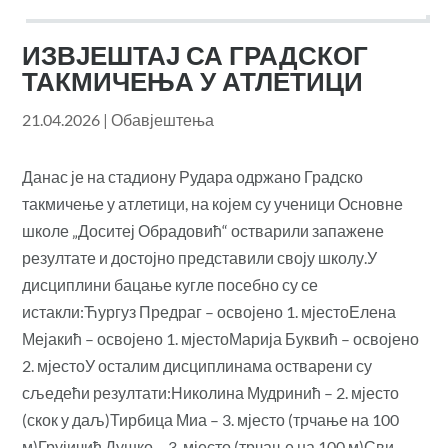
ИЗВЈЕШТАЈ СА ГРАДСКОГ
ТАКМИЧЕЊА У АТЛЕТИЦИ
21.04.2026
|
Обавјештења
Данас је на стадиону Рудара одржано Градско
такмичење у атлетици, на којем су ученици Основне
школе „Доситеј Обрадовић“ остварили запажене
резултате и достојно представили своју школу.У
дисциплини бацање кугле посебно су се
истакли:Ћургуз Предраг – освојено 1. мјестоЕлена
Мејакић – освојено 1. мјестоМарија Буквић – освојено
2. мјестоУ осталим дисциплинама остварени су
сљедећи резултати:Николина Мудринић – 2. мјесто
(скок у даљ)Тирбица Миа – 3. мјесто (трчање на 100
м)Грујичић Душко – 3. мјесто (трчање на 100 м)Сви