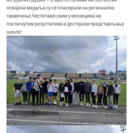
освајачи медаља су се пласирали на регионално
такмичење.Честитамо свим учесницима на
постигнутим резултатима и достојном представљању
школе!