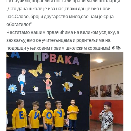
су научили, порасли и постали прави мали школарци.
„Сто дана школе је иза нас,сваки дан је био нови
час.Слово, број и другарство мило,све нам је срца
обогатило!“
Честитамо нашим првачићима на великом успјеху, а
захваљујемо се учитељицама и родитељима на
подршци у њиховим првим школским корацима! 🌟📚