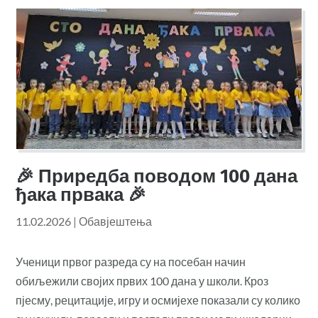
🎉 Приредба поводом 100 дана
ђака првака 🎉
11.02.2026
|
Обавјештења
Ученици првог разреда су на посебан начин
обиљежили својих првих 100 дана у школи. Кроз
пјесму, рецитације, игру и осмијехе показали су колико