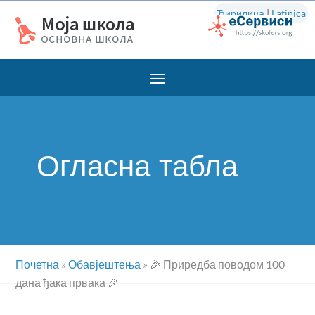
Ћирилица
|
Latinica
Огласна табла
Почетна
»
Обавјештења
»
🎉 Приредба поводом 100
дана ђака првака 🎉