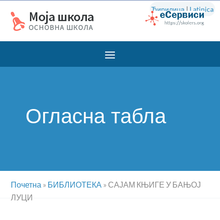
Ћирилица
|
Latinica
Огласна табла
Почетна
»
БИБЛИОТЕКА
»
САЈАМ КЊИГЕ У БАЊОЈ
ЛУЦИ