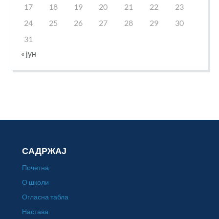
17
18
19
20
21
22
23
24
25
26
27
28
29
30
31
« јун
САДРЖАЈ
Почетна
О школи
Огласна табла
Настава