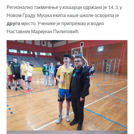
Регионално такмичење у кошарци одржано је 14. 3. у
Новом Граду. Мушка екипа наше школе освојила је
друго
мјесто. Ученике је припремао и водио
Наставник Маријеан Пилиповић.