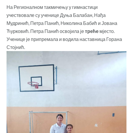
На Регионалном такмичењу у гимнастици
учествовале су ученице Дуња Балабан, Нађа
Мудринић, Петра Панић, Николина Бабић и Јована
Ћурковић. Петра Панић освојила је
треће
мјесто.
Ученице је припремала и водила наставница Горана
Стојнић.