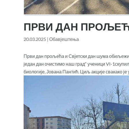
ПРВИ ДАН ПРОЉЕ
20.03.2025
|
Обавјештења
Први дан прољећа и Свјетски дан шума обиљежи
један дан очистимо наш град“ ученици VI-1скупи
биологије, Јована Пантић. Циљ акције свакако је