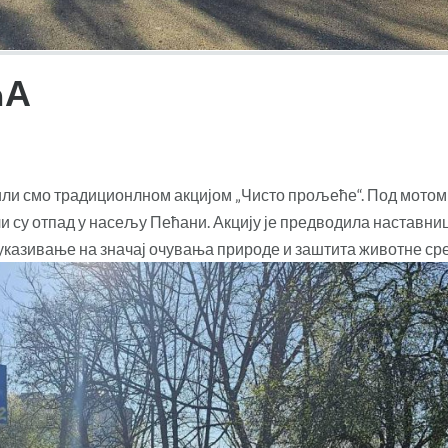
ЋА
ли смо традиционлном акцијом „Чисто прољеће“. Под мотом
ли су отпад у насељу Пећани. Акцију је предводила наставни
 указивање на значај очувања природе и заштита животне ср