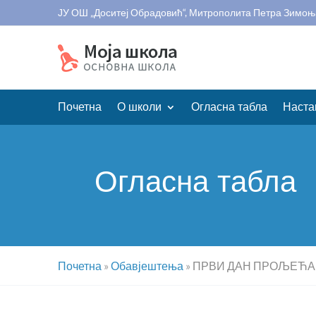
ЈУ ОШ „Доситеј Обрадовић“, Митрополита Петра Зимоњ
Почетна
О школи
Огласна табла
Наста
Огласна табла
Почетна
»
Обавјештења
»
ПРВИ ДАН ПРОЉЕЋА