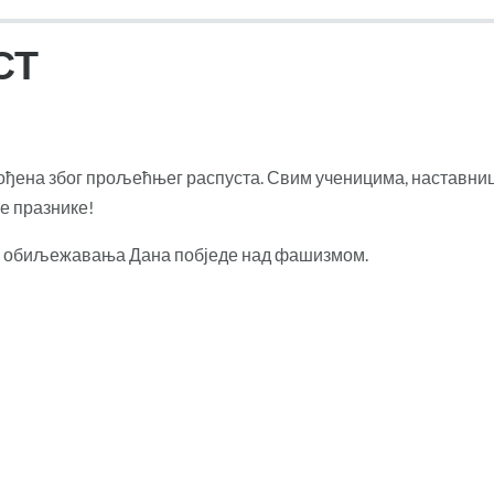
СТ
 извођена због прољећњег распуста. Свим ученицима, наставни
е празнике!
ади обиљежавања Дана побједе над фашизмом.