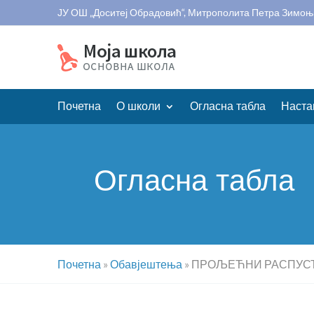
ЈУ ОШ „Доситеј Обрадовић“, Митрополита Петра Зимоњ
Почетна
О школи
Огласна табла
Наста
Огласна табла
Почетна
»
Обавјештења
»
ПРОЉЕЋНИ РАСПУС