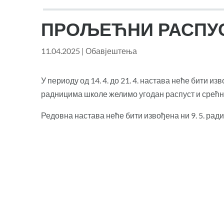
ПРОЉЕЋНИ РАСПУ
11.04.2025
|
Обавјештења
У периоду од 14. 4. до 21. 4. настава неће бити
радницима школе желимо угодан распуст и срећн
Редовна настава неће бити извођена ни 9. 5. р