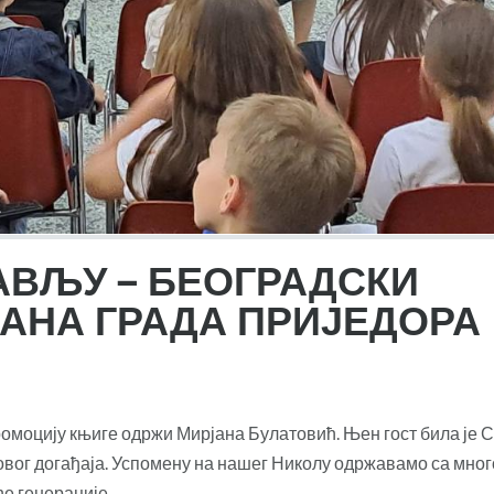
АВЉУ – БЕОГРАДСКИ
АНА ГРАДА ПРИЈЕДОРА
ромоцију књиге одржи Мирјана Булатовић. Њен гост била је 
овог догађаја. Успомену на нашег Николу одржавамо са мног
ђе генерације.