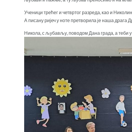
Ученици трећег и четвртог разреда, као и Николи
А писану ријеч у ноте претворила је наша драга 
Никола, с љубављу, поводом Дана града, а теби у