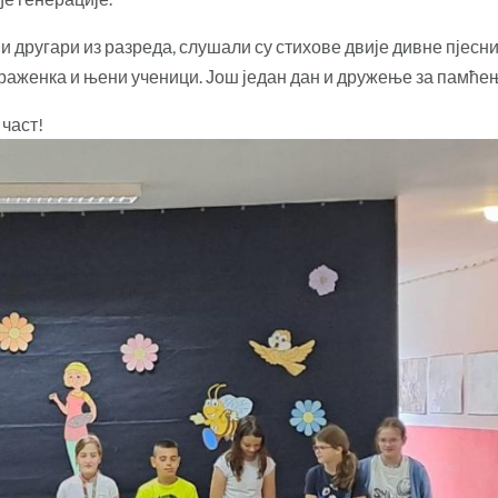
ни другари из разреда, слушали су стихове двије дивне пјесн
Драженка и њени ученици. Још један дан и дружење за памће
 част!