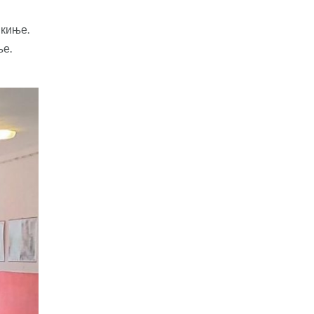
икиње.
ње.