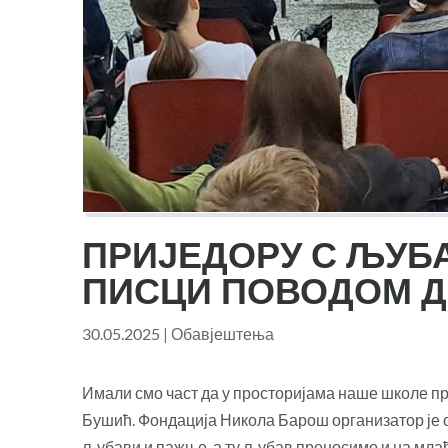
ПРИЈЕДОРУ С ЉУБ
ПИСЦИ ПОВОДОМ Д
30.05.2025
|
Обавјештења
Имали смо част да у просторијама наше школе п
Бушић. Фондација Никола Барош организатор је 
љубави и пажње, а ту љубав преносимо и на мла