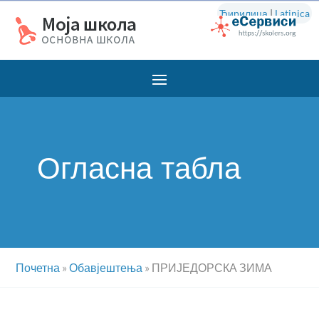
Ћирилица
|
Latinica
Огласна табла
Почетна
»
Обавјештења
»
ПРИЈЕДОРСКА ЗИМА