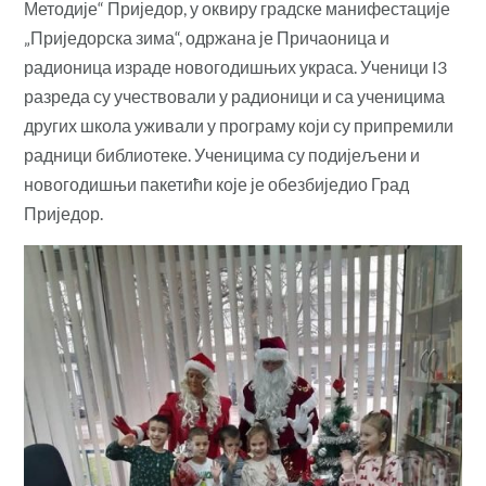
Методије“ Приједор, у оквиру градске манифестације
„Приједорска зима“, одржана је Причаоница и
радионица израде новогодишњих украса. Ученици I3
разреда су учествовали у радионици и са ученицима
других школа уживали у програму који су припремили
радници библиотеке. Ученицима су подијељени и
новогодишњи пакетићи које је обезбиједио Град
Приједор.