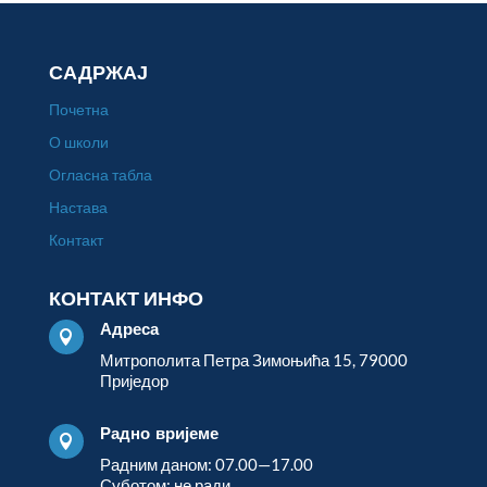
САДРЖАЈ
Почетна
О школи
Огласна табла
Настава
Контакт
КОНТАКТ ИНФО
Адреса

Митрополита Петра Зимоњића 15, 79000
Приједор
Радно вријеме

Радним даном: 07.00—17.00
Суботом: не ради