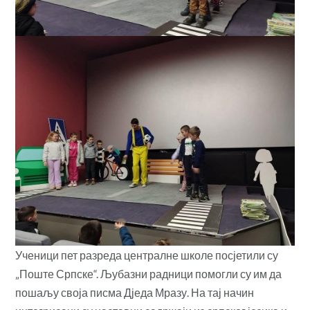
Ученици пет разреда централне школе посјетили су
„Поште Српске“. Љубазни радници помогли су им да
пошаљу своја писма Дједа Мразу. На тај начин