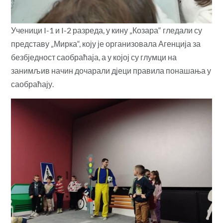
Ученици I-1 и I-2 разреда, у кину „Козара“ гледали су
представу „Мирка“, коју је организовала Агенција за
безбједност саобраћаја, а у којој су глумци на
занимљив начин дочарали дјеци правила понашања у
саобраћају.