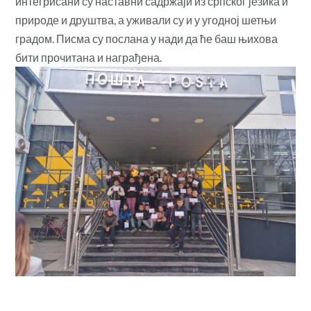
интегрисани су наставни садржаји из српског језика и
природе и друштва, а уживали су и у угодној шетњи
градом. Писма су послана у нади да ће баш њихова
бити прочитана и награђена.