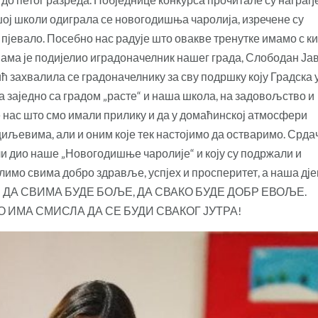
ашој школи одиграла се новогодишња чаролија, изречене су
 пјевало. Посебно нас радује што овакве тренутке имамо с к
ама је подијелио иградоначелник нашег града, Слободан Јав
 захвалила се градоначелнику за сву подршку коју Градска
а заједно са градом „расте“ и наша школа, на задовољство и
е нас што смо имали прилику и да у домаћинској атмосфери
иљевима, али и оним које тек настојимо да остваримо. Срда
ли дио наше „Новогодишње чаролије“ и коју су подржали и
лимо свима добро здравље, успјех и просперитет, а наша дј
И ДА СВИМА БУДЕ БОЉЕ, ДА СВАКО БУДЕ ДОБР ЕВОЉЕ.
О ИМА СМИСЛА ДА СЕ БУДИ СВАКОГ ЈУТРА!