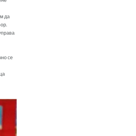
им да
ор.
 управа
чно се
еца