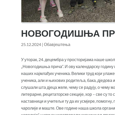
НОВОГОДИШЊА ПР
25.12.2024
|
Обавјештења
У уторак, 24. децембра у просторијама наше шко
„Новогодишња прича“. И ову календарску годин
наших најмлађих ученика. Велики труд који ула
ученика, али и њихових родитеља, бака, дједова и 
слушали шта дјеца желе, чему се радују, о чему м
литерарне, рецитаторске секције, хор – све су то 
наставници и учитељи ту да их усмјере, помогну, 
чаролије и маште. Ове године наша школа орган
чаролије“, у ком су учествовали ученици од друго