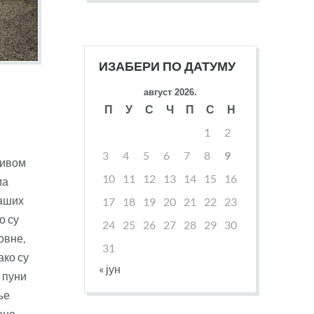
ИЗАБЕРИ ПО ДАТУМУ
август 2026.
П
У
С
Ч
П
С
Н
1
2
3
4
5
6
7
8
9
зивом
10
11
12
13
14
15
16
ма
наших
17
18
19
20
21
22
23
о су
24
25
26
27
28
29
30
овне,
31
ако су
« јун
 пуни
ње
ене