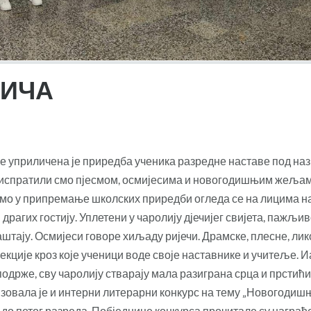
ИЧА
ле уприличена је приредба ученика разредне наставе под на
у испратили смо пјесмом, осмијесима и новогодишњим жеља
жемо у припремање школских приредби огледа се на лицима 
драгих гостију. Уплетени у чаролију дјечијег свијета, пажљив
аштају. Осмијеси говоре хиљаду ријечи. Драмске, плесне, лик
секције кроз које ученици воде своје наставнике и учитеље. И
подрже, сву чаролију стварају мала разиграна срца и прстићи
изовала је и интерни литерарни конкурс на тему „Новогодиш
г до петог разреда. Побједнице конкурса прочитале су награђ