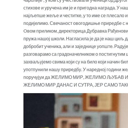
стихове и уручена им је и пригодна награда. У н
најљепше жеље и честитке, у то име се плесало и
подијелимо. Свечаност овогодишње приредбе с н
Oвом приликом, директорица Дубравка Рађеновић
пружа нашој школи. Нагласила је да је наш циљ д
добробит ученика, али и заједнице уопште. Радуј
разговарамо са градоначелником о постигнутим ц
захваљујемо свима који су на било који начин би
употпунили нашу приредбу. У наредној години же
поручујуи да ЖЕЛИМО МИР, ЖЕЛИМО ЉУБАВ 
ЖЕЛИМО МИР ДАНАС И СУТРА, ЈЕР САМО ТАК