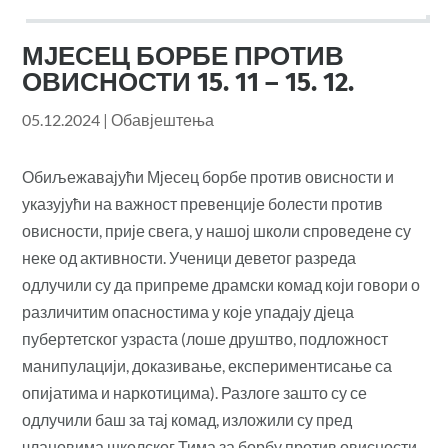
МЈЕСЕЦ БОРБЕ ПРОТИВ
ОВИСНОСТИ 15. 11 – 15. 12.
05.12.2024
|
Обавјештења
Обиљежавајући Мјесец борбе против овисности и
указујући на важност превенције болести против
овисности, прије свега, у нашој школи спроведене су
неке од активности. Ученици деветог разреда
одлучили су да припреме драмски комад који говори о
различитим опасностима у које упадају дјеца
пубертетског узраста (лоше друштво, подложност
манипулацији, доказивање, експериментисање са
опијатима и наркотицима). Разлоге зашто су се
одлучили баш за тај комад, изложили су пред
члановима школског Тима за борбу против овисности,