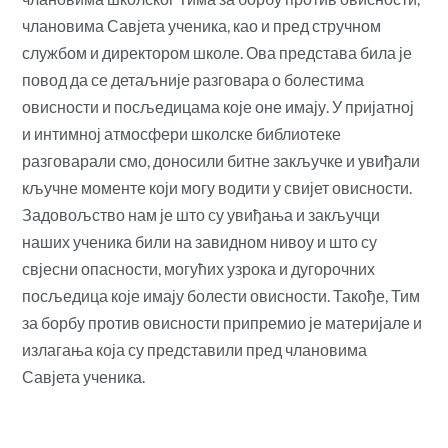
члановима Савјета ученика, као и пред стручном
службом и директором школе. Ова представа била је
повод да се детаљније разговара о болестима
овисности и посљедицама које оне имају. У пријатној
и интимној атмосфери школске библиотеке
разговарали смо, доносили битне закључке и увиђали
кључне моменте који могу водити у свијет овисности.
Задовољство нам је што су увиђања и закључци
наших ученика били на завидном нивоу и што су
свјесни опасности, могућих узрока и дугорочних
посљедица које имају болести овисности. Такође, Тим
за борбу против овисности припремио је материјале и
излагања која су представили пред члановима
Савјета ученика.