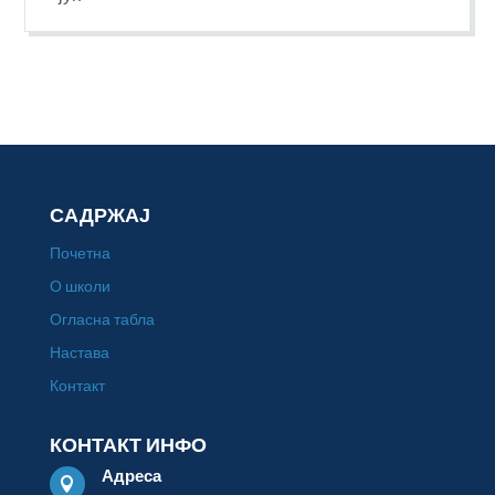
САДРЖАЈ
Почетна
О школи
Огласна табла
Настава
Контакт
КОНТАКТ ИНФО
Адреса
