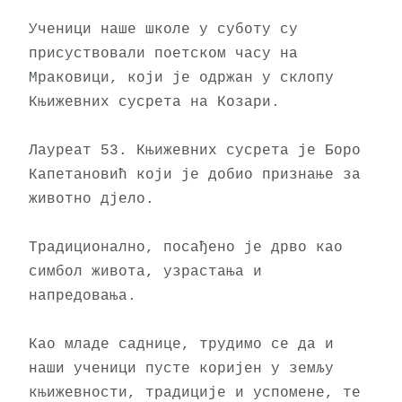
Ученици наше школе у суботу су 
присуствовали поетском часу на 
Мраковици, који je одржан у склопу 
Књижевних сусрета на Козари.  

Лауреат 53. Књижевних сусрета је Боро 
Капетановић који је добио признање за 
животно дјело. 

Традиционално, посађено је дрво као 
симбол живота, узрастања и 
напредовања. 

Као младе саднице, трудимо се да и 
наши ученици пусте коријен у земљу 
књижевности, традиције и успомене, те 