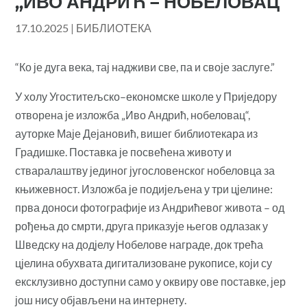
,,ИВО АНДРИЋ – НОБЕЛОВАЦ“
17.10.2025
|
БИБЛИОТЕКА
“Ко је дуга века, тај над‌живи све, па и своје заслуге.”
У холу Угоститељско–економске школе у Приједору
отворена је изложба „Иво Андрић, нобеловац“,
ауторке Маје Дејановић, вишег библиотекара из
Градишке. Поставка је посвећена животу и
стваралаштву јединог југословенског нобеловца за
књижевност. Изложба је подијељена у три цјелине:
прва доноси фотографије из Андрићевог живота – од
рођења до смрти, друга приказује његов одлазак у
Шведску на дод‌јелу Нобелове награде, док трећа
цјелина обухвата дигитализоване рукописе, који су
ексклузивно доступни само у оквиру ове поставке, јер
још нису објављени на интернету.