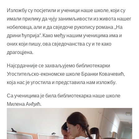
Изложбу су посјетили и ученици наше школе, који су
имали прилику да чују занимљивости из живота нашег
нобеловца, али и да свједоче рукопису романа ,,На
дрини ћуприја“. Како међу нашим ученицима има и
оних који пишу, ова свједочанства су и те како
драгоцјена.
Најсрдачније се захваљујемо библиотекарки
Угоститељско-економске школе Бранки Ковачевић,
која нас је угостила и представила нам изложбу.
Са ученицима је била библиотекарка наше школе
Милена Анђић.