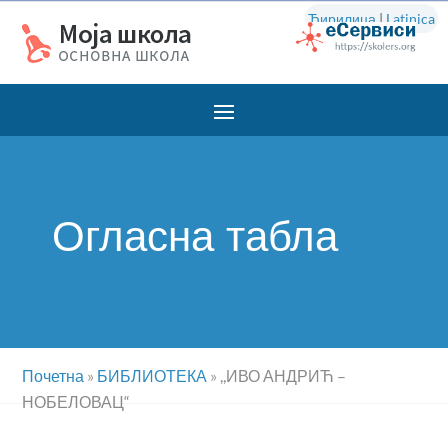
Ћирилица
|
Latinica
Огласна табла
Почетна
»
БИБЛИОТЕКА
»
,,ИВО АНДРИЋ –
НОБЕЛОВАЦ“