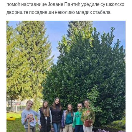
помоћ наставнице Јоване Пантић уредиле су школско
двориште посадивши неколико младих стабала.