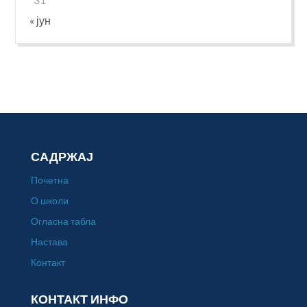
« јун
САДРЖАЈ
Почетна
О школи
Огласна табла
Настава
Контакт
КОНТАКТ ИНФО