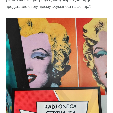
представио своју пјесму ,,Хуманост нас спаја“.