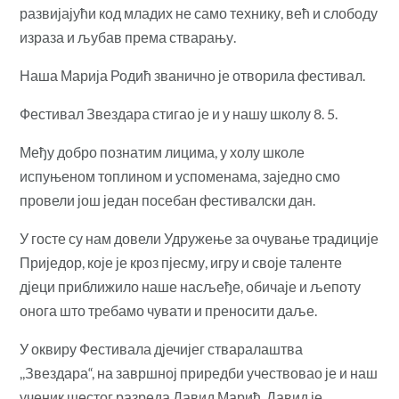
развијајући код младих не само технику, већ и слободу
израза и љубав према стварању.
Наша Марија Родић званично је отворила фестивал.
Фестивал Звездара стигао је и у нашу школу 8. 5.
Међу добро познатим лицима, у холу школе
испуњеном топлином и успоменама, заједно смо
провели још један посебан фестивалски дан.
У госте су нам довели Удружење за очување традиције
Приједор, које је кроз пјесму, игру и своје таленте
д‌јеци приближило наше насљеђе, обичаје и љепоту
онога што требамо чувати и преносити даље.
У оквиру Фестивала дјечијег стваралаштва
,,Звездара“, на завршној приредби учествовао је и наш
ученик шестог разреда Давид Марић. Давид је