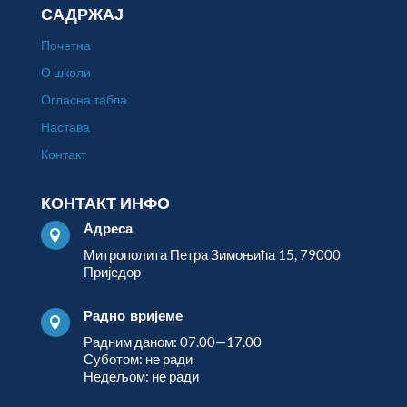
САДРЖАЈ
Почетна
О школи
Огласна табла
Настава
Контакт
КОНТАКТ ИНФО
Адреса

Митрополита Петра Зимоњића 15, 79000
Приједор
Радно вријеме

Радним даном: 07.00—17.00
Суботом: не ради
Недељом: не ради