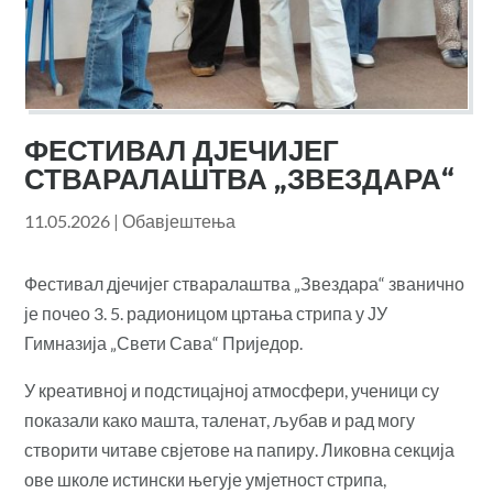
ФЕСТИВАЛ ДЈЕЧИЈЕГ
СТВАРАЛАШТВА „ЗВЕЗДАРА“
11.05.2026
|
Обавјештења
Фестивал дјечијег стваралаштва „Звездара“ званично
је почео 3. 5. радионицом цртања стрипа у ЈУ
Гимназија „Свети Сава“ Приједор.
У креативној и подстицајној атмосфери, ученици су
показали како машта, таленат, љубав и рад могу
створити читаве свјетове на папиру. Ликовна секција
ове школе истински његује умјетност стрипа,