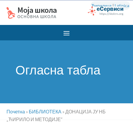
Ћирилица
|
Latinica
Огласна табла
Почетна
»
БИБЛИОТЕКА
»
ДОНАЦИЈА ЈУ НБ
„ЋИРИЛО И МЕТОДИЈЕ“