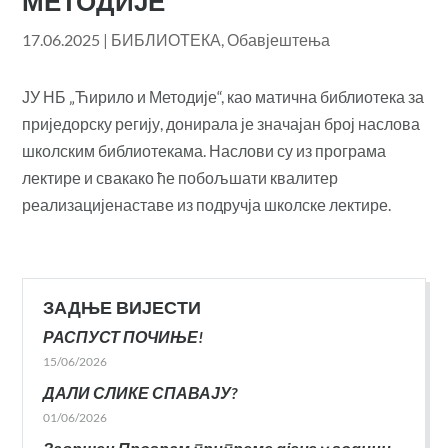
МЕТОДИЈЕ“
17.06.2025
|
БИБЛИОТЕКА
,
Обавјештења
ЈУ НБ „Ћирило и Методије“, као матична библиотека за
приједорску регију, донирала је значајан број наслова
школским библиотекама. Наслови су из програма
лектире и свакако ће побољшати квалитер
реализацијенаставе из подручја школске лектире.
ЗАДЊЕ ВИЈЕСТИ
РАСПУСТ ПОЧИЊЕ!
15/06/2026
ДАЛИ СЛИКЕ СПАВАЈУ?
01/06/2026