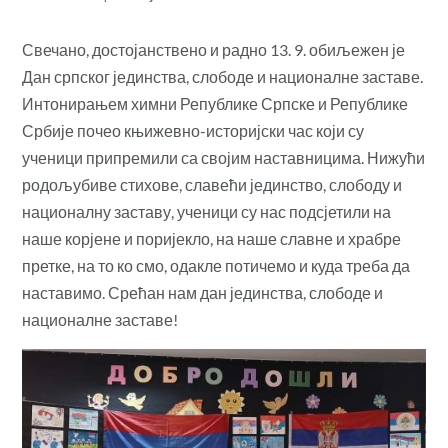
Свечано, достојанствено и радно 13. 9. обиљежен је
Дан српског јединства, слободе и националне заставе.
Интонирањем химни Републике Српске и Републике
Србије почео књижевно-историјски час који су
ученици припремили са својим наставницима. Нижући
родољубиве стихове, славећи јединство, слободу и
националну заставу, ученици су нас подсјетили на
наше корјене и поријекло, на наше славне и храбре
претке, на то ко смо, одакле потичемо и куда треба да
наставимо. Срећан нам дан јединства, слободе и
националне заставе!