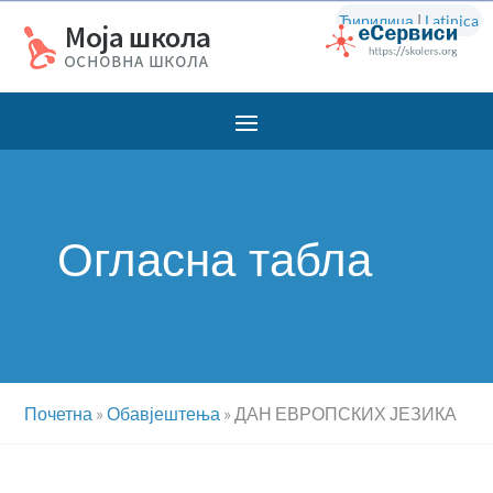
Ћирилица
|
Latinica
Огласна табла
Почетна
»
Обавјештења
»
ДАН ЕВРОПСКИХ ЈЕЗИКА