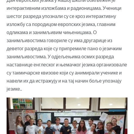
интерактивним изложбама и радионицама. Ученици
шестог разреда упознали су се кроз интерактивну
изложбу са породицом европских језика, главним
одликама и занимљивим чињеницама. О
занимљивостима говориле су има другарице из
деветог разреда које су припремиле пано о језичким
занимљивостима. У одјељењима осмих разреда
наставнице енглеског и њемачког језика организовале
су такмичарске квизове који су анимирали ученике и
навели их да истражују и на тај начин боље упознају
језике..