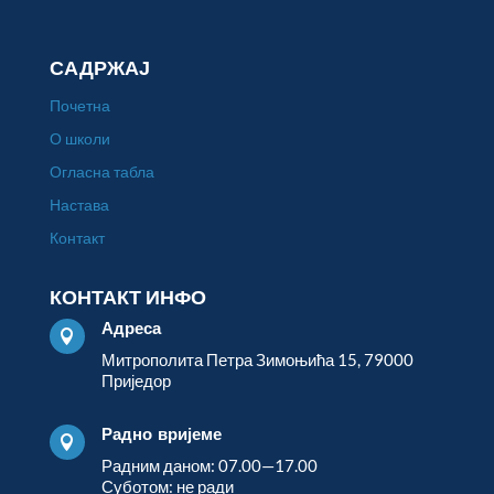
САДРЖАЈ
Почетна
О школи
Огласна табла
Настава
Контакт
КОНТАКТ ИНФО
Адреса

Митрополита Петра Зимоњића 15, 79000
Приједор
Радно вријеме

Радним даном: 07.00—17.00
Суботом: не ради