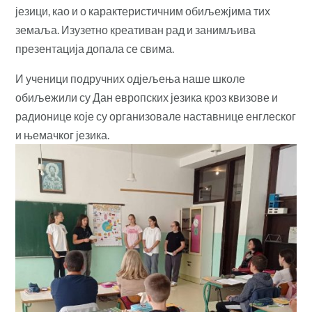
језици, као и о карактеристичним обиљежјима тих
земаља. Изузетно креативан рад и занимљива
презентација допала се свима.
И ученици подручних одјељења наше школе
обиљежили су Дан европских језика кроз квизове и
радионице које су организовале наставнице енглеског
и њемачког језика.