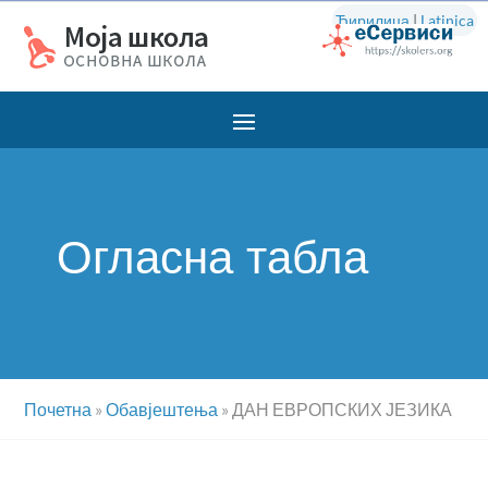
Ћирилица
|
Latinica
Огласна табла
Почетна
»
Обавјештења
»
ДАН ЕВРОПСКИХ ЈЕЗИКА