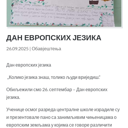
ДАН ЕВРОПСКИХ ЈЕЗИКА
26.09.2025
|
Обавјештења
Дан европских језика
,,Колико језика знаш, толико људи вриједиш.“
Обиљежили смо 26. септембар – Дан европских
језика.
Ученице осмог разреда централне школе израдиле су
и презентовале пано са занимљивим чињеницама о
европским земљама у којима се говоре различити