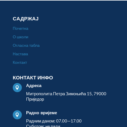
САДРЖАЈ
Почетна
О школи
Огласна табла
Настава
Контакт
КОНТАКТ ИНФО
Адреса

Митрополита Петра Зимоњића 15, 79000
Приједор
Радно вријеме

Радним даном: 07.00—17.00
Суботом: не ради