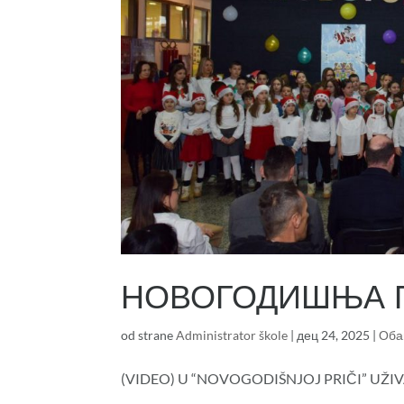
НОВОГОДИШЊА 
od strane
Administrator škole
|
дец 24, 2025
|
Оба
(VIDEO) U “NOVOGODIŠNJOJ PRIČI” UŽIVAL