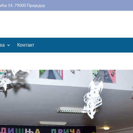
ића 14, 79000 Приједор
ва
Контакт