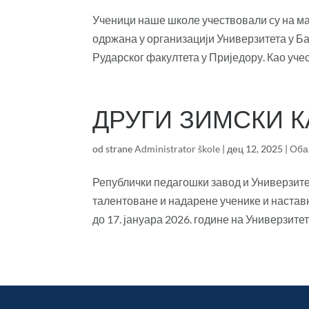
Ученици наше школе учествовали су на ма
одржана у организацији Универзитета у Б
Рударског факултета у Приједору. Као учес
ДРУГИ ЗИМСКИ 
od strane
Administrator škole
|
дец 12, 2025
|
Оба
Републички педагошки завод и Универзите
талентоване и надарене ученике и наставн
до 17. јануара 2026. године на Универзитету