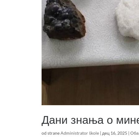
Дани знања о мин
od strane
Administrator škole
|
дец 16, 2025
|
Оба