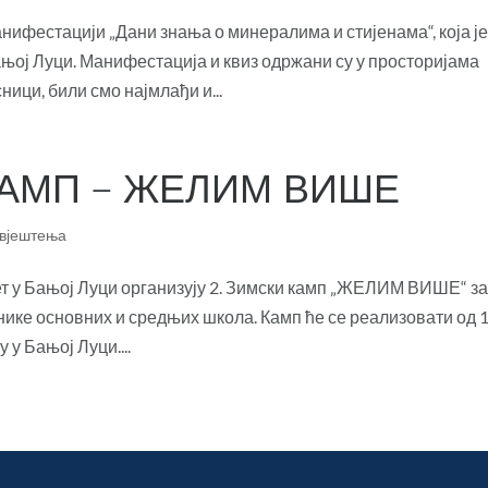
нифестацији „Дани знања о минералима и стијенама“, која ј
ањој Луци. Манифестација и квиз одржани су у просторијама
ници, били смо најмлађи и...
КАМП – ЖЕЛИМ ВИШЕ
вјештења
т у Бањој Луци организују 2. Зимски камп „ЖЕЛИМ ВИШЕ“ з
ике основних и средњих школа. Камп ће се реализовати од 1
 у Бањој Луци....