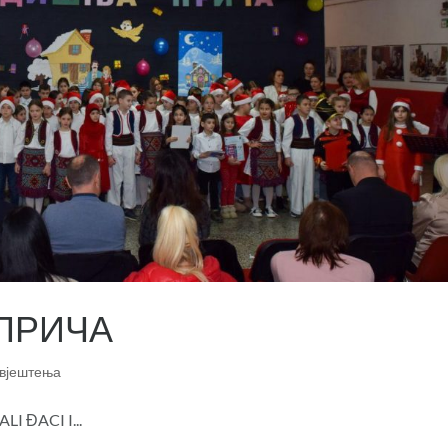
ПРИЧА
вјештења
I ĐACI I...