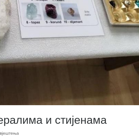
ералима и стијенама
вјештења