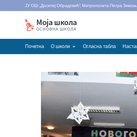
ЈУ ОШ „Доситеј Обрадовић“, Митрополита Петра Зимоњ
Почетна
О школи
Огласна табла
Наста